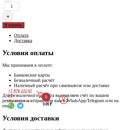
Количество
товара
Перчатки
+
Х/
Б
В корзину
Оплата
Доставка
Условия оплаты
Мы принимаем к оплате:
Банковские карты
Безналичный расчёт
Наличный расчёт при самовывозе или доставке
+7 978 222 67
Для безналичного расчёта выставляем счёт по вашим
16
0
реквизитам и отправляем вам в WhatsApp/Telegram или на
Обратный звонок
0,00
₽
email.
Условия доставки