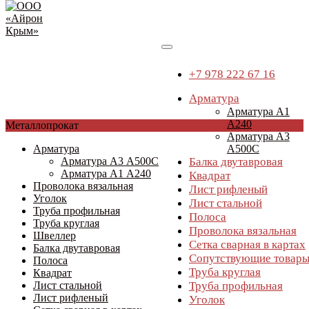
+7 978 222 67 16
Арматура
Арматура А1
А240
Перейти
Металлопрокат
Арматура А3
к
Арматура
А500С
содержимому
Арматура А3 А500С
Балка двутавровая
Арматура А1 А240
Квадрат
Проволока вязальная
Лист рифленый
Уголок
Лист стальной
Труба профильная
Полоса
Труба круглая
Проволока вязальная
Швеллер
Сетка сварная в картах
Балка двутавровая
Сопутствующие товар
Полоса
Труба круглая
Квадрат
Лист стальной
Труба профильная
Лист рифленый
Уголок