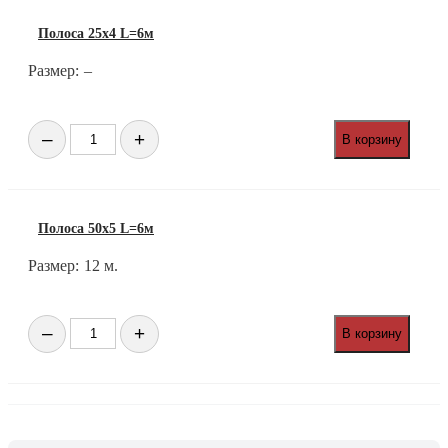
L=6м
Полоса 25х4 L=6м
Размер:
–
Количество
–
+
В корзину
товара
Полоса
25х4
L=6м
Полоса 50х5 L=6м
Размер:
12 м.
Количество
–
+
В корзину
товара
Полоса
50х5
L=6м