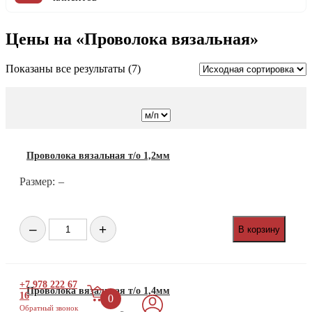
Цены на «Проволока вязальная»
Показаны все результаты (7)
Проволока вязальная т/о 1,2мм
Размер:
–
Количество
–
+
В корзину
товара
Проволока
вязальная
т/
+7 978 222 67
о
Проволока вязальная т/о 1,4мм
16
0
1,2мм
Обратный звонок