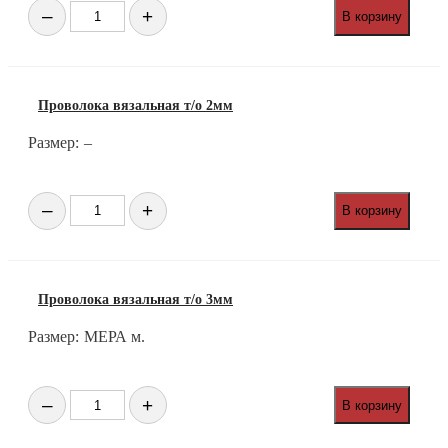
Количество
–
+
В корзину
товара
Проволока
вязальная
т/
о
Проволока вязальная т/о 2мм
1,8мм
Размер:
–
Количество
–
+
В корзину
товара
Проволока
вязальная
т/
о
Проволока вязальная т/о 3мм
2мм
Размер:
МЕРА м.
Количество
–
+
В корзину
товара
Проволока