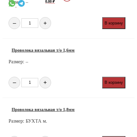
0,00
₽
Размер:
–
Количество
–
+
В корзину
товара
Проволока
вязальная
т/
о
Проволока вязальная т/о 1,6мм
1,4мм
Размер:
–
Количество
–
+
В корзину
товара
Проволока
вязальная
т/
о
Проволока вязальная т/о 1,8мм
1,6мм
Размер:
БУХТА м.