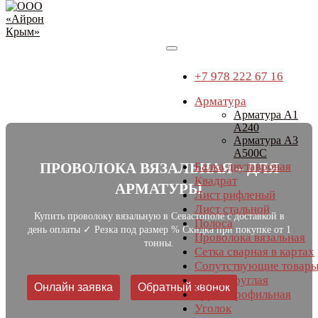
+7 978 222 67 16
Арматура
Арматура А1
А240
Перейти
Арматура А3
к
А500С
содержимому
ПРОВОЛОКА ВЯЗАЛЬНАЯ – ДЛЯ
Балка двутавровая
Квадрат
АРМАТУРЫ
Лист рифленый
Лист стальной
Купить проволоку вязальную в Севастополе с доставкой в
Полоса
день оплаты ✓ Резка под размер % Скидка при покупке от 1
Проволока вязальная
тонны.
Сетка сварная в картах
Сопутствующие товар
Труба круглая
Онлайн заявка
Обратный звонок
Труба профильная
Уголок