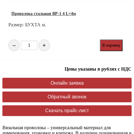
вязальная
т/
о
Проволока стальная ВР-1 4 L=4м
3мм
Размер:
БУХТА м.
Количество
–
+
В корзину
товара
Проволока
стальная
ВР-1
Цены указаны в рублях с НДС
4
L=4м
Онлайн заявка
Обратный звонок
Скачать прайс-лист
Вязальная проволока – универсальный материал для
армирования, упаковки и крепежа. В наличии оцинкованная и