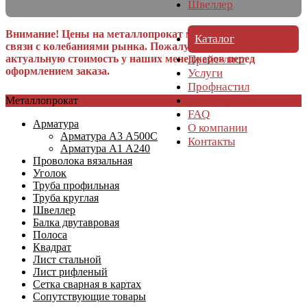
Швеллер
Внимание! Цены на металлопрокат могут меняться в
Каталог
связи с колебаниями рынка. Пожалуйста, уточняйте
актуальную стоимость у наших менеджеров перед
Прайс-лист
оформлением заказа.
Услуги
Профнастил
Отзывы
Металлопрокат
FAQ
Арматура
О компании
Арматура А3 А500С
Контакты
Арматура А1 А240
Проволока вязальная
Уголок
Труба профильная
Труба круглая
Швеллер
Балка двутавровая
Полоса
Квадрат
Лист стальной
Лист рифленый
Сетка сварная в картах
Сопутствующие товары