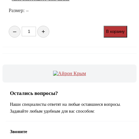
Размер:
–
Количество
–
+
В корзину
товара
Лист
3х1000х2000
Ст.3
сп/
пс5
Остались вопросы?
Наши специалисты ответят на любые оставшиеся вопросы.
Задавайте любым удобным для вас способом:
Звоните