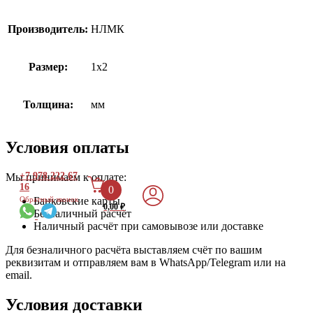
Производитель:
НЛМК
Размер:
1х2
Толщина:
мм
Условия оплаты
+7 978 222 67
Мы принимаем к оплате:
16
0
Банковские карты
Обратный звонок
0,00
₽
Безналичный расчёт
Наличный расчёт при самовывозе или доставке
Для безналичного расчёта выставляем счёт по вашим
реквизитам и отправляем вам в WhatsApp/Telegram или на
email.
Условия доставки