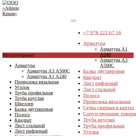
+7 978 222 67 16
Арматура
Арматура А1
А240
Перейти
Металлопрокат
Арматура А3
к
Арматура
А500С
содержимому
Арматура А3 А500С
Балка двутавровая
Арматура А1 А240
Квадрат
Проволока вязальная
Лист рифленый
Уголок
Лист стальной
Труба профильная
Полоса
Труба круглая
Проволока вязальная
Швеллер
Сетка сварная в картах
Балка двутавровая
Сопутствующие товар
Полоса
Труба круглая
Квадрат
Лист стальной
Труба профильная
Лист рифленый
Уголок